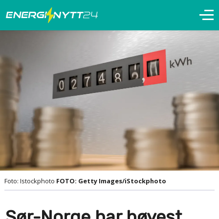
Foto: Istockphoto
FOTO: Getty Images/iStockphoto
Sør-Norge har høyest