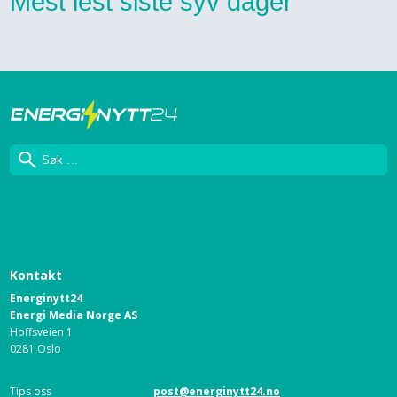
Mest lest siste syv dager
Søk
Kontakt
Energinytt24
Energi Media Norge AS
Hoffsveien 1
0281 Oslo
Tips oss
post@energinytt24.no