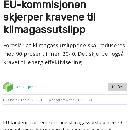
EU-kommisjonen
skjerper kravene til
klimagassutslipp
Foreslår at klimagassutslippene skal reduseres
med 90 prosent innen 2040. Det skjerper også
kravet til energieffektivisering.
Redaksjonen
Del
Publisert
6. feb 24 kl. 12:41
Oppdatert
6. feb 24 kl. 13:03
EU-landene har redusert sine klimagassutslipp med 33
prosent, mens Norge bare har redusert med ca. 5