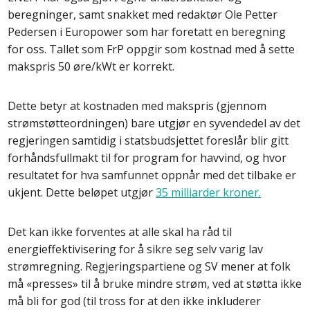
beregninger, samt snakket med redaktør Ole Petter
Pedersen i Europower som har foretatt en beregning
for oss. Tallet som FrP oppgir som kostnad med å sette
makspris 50 øre/kWt er korrekt.
Dette betyr at kostnaden med makspris (gjennom
strømstøtteordningen) bare utgjør en syvendedel av det
regjeringen samtidig i statsbudsjettet foreslår blir gitt
forhåndsfullmakt til for program for havvind, og hvor
resultatet for hva samfunnet oppnår med det tilbake er
ukjent. Dette beløpet utgjør
35 milliarder kroner.
Det kan ikke forventes at alle skal ha råd til
energieffektivisering for å sikre seg selv varig lav
strømregning. Regjeringspartiene og SV mener at folk
må «presses» til å bruke mindre strøm, ved at støtta ikke
må bli for god (til tross for at den ikke inkluderer