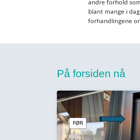
andre forhold som
blant mange i da
forhandlingene om
På forsiden nå