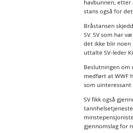
havbunnen, etter 
stans også for det
Bråstansen skjedd
SV. SV som har vær
det ikke blir noen
uttalte SV-leder Ki
Beslutningen om u
medført at WWF 
som uinteressant 
SV fikk også gjenn
tannhelsetjeneste,
minstepensjonister
gjennomslag for no