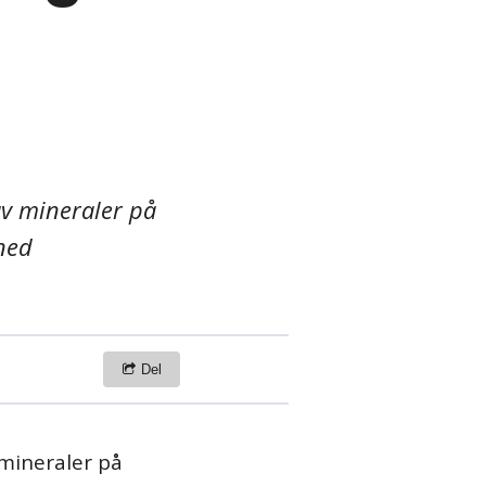
 av mineraler på
 ned
Del
 mineraler på