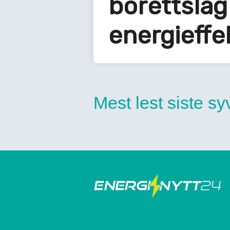
borettslag
energieffek
Mest lest siste s