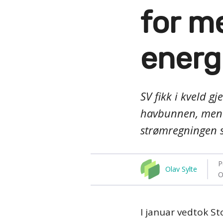
for m
energi
SV fikk i kveld g
havbunnen, men ik
strømregningen så
P
Olav Sylte
O
I januar vedtok St