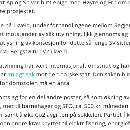
at Ap og Sp var blitt enige med Høyre og Frp om d
te prosjektet.
e nå i kveld, under forhandlingene mellom Regje
t motstander av slik utvinning, fikk gjennomslag f
 utlysning av konsesjon for dette så lenge SV sit
rsti Bergstø til TV2 i kveld.
tvinning har vært internasjonalt omstridt og har
har
anlagt sak
mot den norske stat. Den saken blir
for domstolen må en anta.
omslag for en del andre poster, så som økning av s
 mer til barnehager og SFO, ca. 500 kr. måneden m
 samt å øke Co2 avgiften på sokkelen. Partiet fik
en andre krav knyttet til elektrifisering, energieff