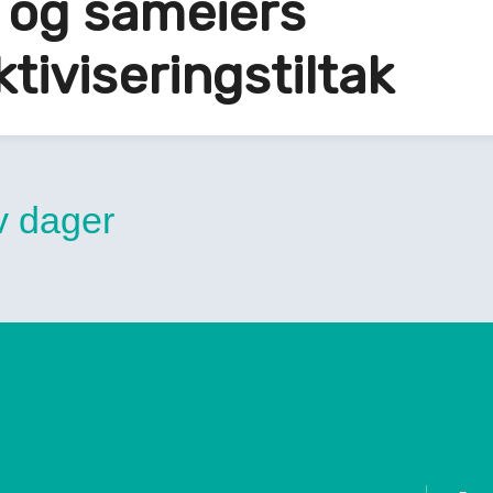
 og sameiers
tiviseringstiltak
yv dager