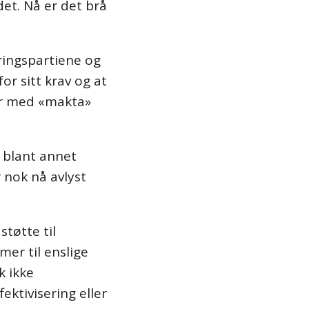
et. Nå er det brå
ringspartiene og
or sitt krav og at
ter med «makta»
 blant annet
 nok nå avlyst
tøtte til
er til enslige
k ikke
ektivisering eller