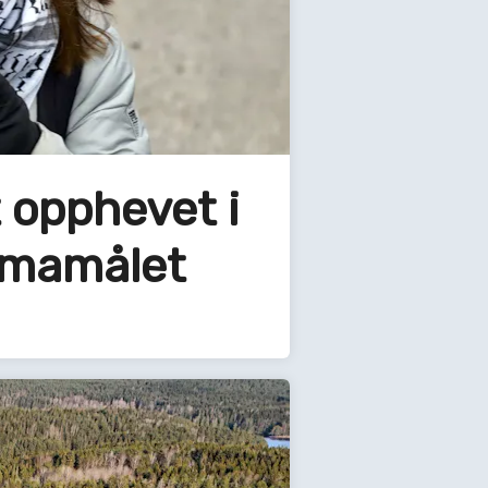
t opphevet i
limamålet