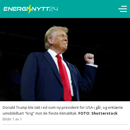
Donald Trump ble tatt i ed som ny president for USA i går, og erklærte
umiddelbart "krig" mot de fleste klimatiltak.
FOTO: Shutterstock
Bilde 1 av 1