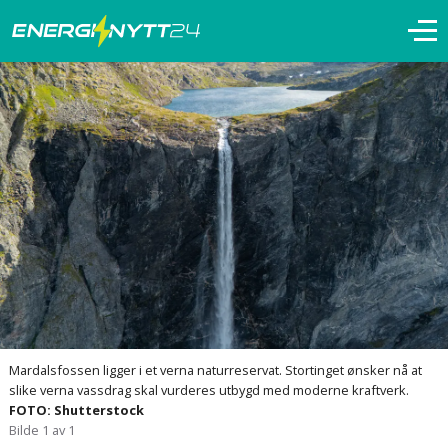
Mardalsfossen ligger i et verna naturreservat. Stortinget ønsker nå at
slike verna vassdrag skal vurderes utbygd med moderne kraftverk.
FOTO: Shutterstock
Bilde 1 av 1