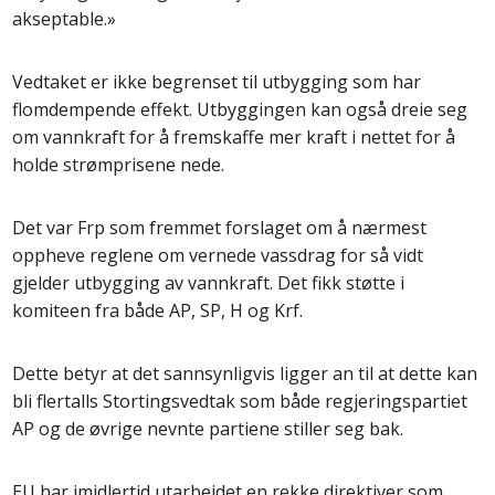
akseptable.»
Vedtaket er ikke begrenset til utbygging som har
flomdempende effekt. Utbyggingen kan også dreie seg
om vannkraft for å fremskaffe mer kraft i nettet for å
holde strømprisene nede.
Det var Frp som fremmet forslaget om å nærmest
oppheve reglene om vernede vassdrag for så vidt
gjelder utbygging av vannkraft. Det fikk støtte i
komiteen fra både AP, SP, H og Krf.
Dette betyr at det sannsynligvis ligger an til at dette kan
bli flertalls Stortingsvedtak som både regjeringspartiet
AP og de øvrige nevnte partiene stiller seg bak.
EU har imidlertid utarbeidet en rekke direktiver som