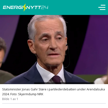
Statsminister Jonas Gahr Støre i partilederdebatten under Arendalsuka
2024. Foto: Skjermdump NRK
Bilde 1 av 1