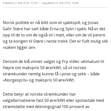
Publisert
2. feb 25 kl. 14:10
Oppdatert
2. feb 25 kl. 16:42
Norsk politikk er nå blitt som et sjakkspill, og Jonas
Gahr Støre har satt både Erna og Sylvi i sjakk. Nå er det
opp til de to om de også vil i matt, eller om de vil parere
og ta kongen til Støre i neste trekk. Det er fullt mulig slik
«saken ligger an».
Dersom de blå vinner valget og Frp stiller ultimatum til
Høyre om makspris 50 øre/kWt, så vil norske
strømkunder nemlig kunne få i pose og sekk – både
«Norgespris» og makspris 50 øre/kWt.
Dette betyr at norske strømkunder har
valgalternativene fast 50 øre/kWt eller spotavtale med
strømstøtte med dekningsgrad 100 prosent av