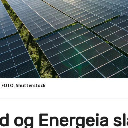
k
FOTO: Shutterstock
id og Energeia s