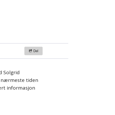
Del
d Solgrid
n nærmeste tiden
ert informasjon