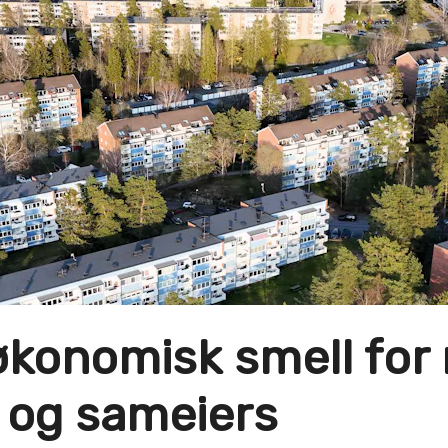
 økonomisk smell fo
 og sameiers