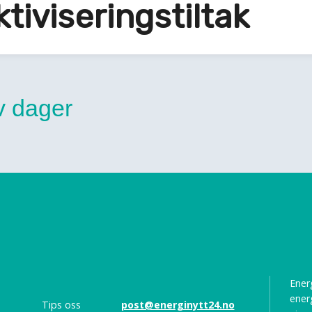
tiviseringstiltak
yv dager
Energ
ener
Tips oss
post@energinytt24.no