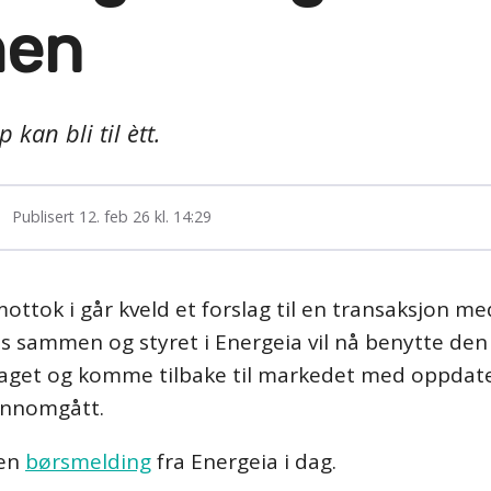
en
 kan bli til ètt.
Publisert
12. feb 26 kl. 14:29
mottok i går kveld et forslag til en transaksjon me
ås sammen og styret i Energeia vil nå benytte de
rslaget og komme tilbake til markedet med oppdat
jennomgått.
 en
børsmelding
fra Energeia i dag.