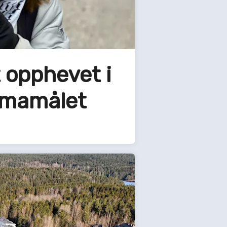
t opphevet i
limamålet