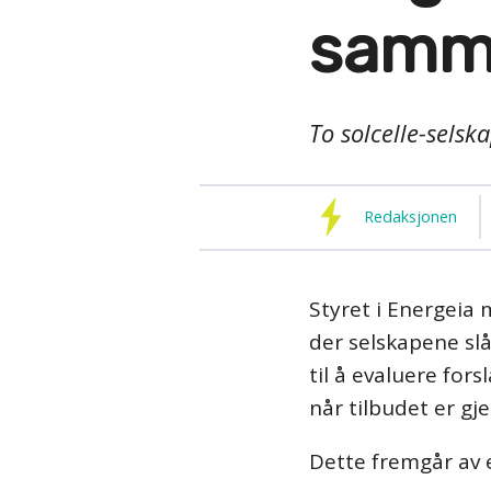
samm
To solcelle-selskap
Redaksjonen
Styret i Energeia 
der selskapene sl
til å evaluere fo
når tilbudet er g
Dette fremgår av